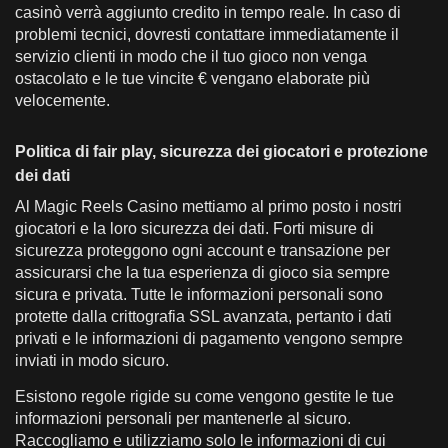
casinò verrà aggiunto credito in tempo reale. In caso di
problemi tecnici, dovresti contattare immediatamente il
servizio clienti in modo che il tuo gioco non venga
ostacolato e le tue vincite € vengano elaborate più
velocemente.
Politica di fair play, sicurezza dei giocatori e protezione
dei dati
Al Magic Reels Casino mettiamo al primo posto i nostri
giocatori e la loro sicurezza dei dati. Forti misure di
sicurezza proteggono ogni account e transazione per
assicurarsi che la tua esperienza di gioco sia sempre
sicura e privata. Tutte le informazioni personali sono
protette dalla crittografia SSL avanzata, pertanto i dati
privati e le informazioni di pagamento vengono sempre
inviati in modo sicuro.
Esistono regole rigide su come vengono gestite le tue
informazioni personali per mantenerle al sicuro.
Raccogliamo e utilizziamo solo le informazioni di cui