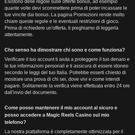
Esistono delle regole sulle offerte bonus, ad esempio
quante volte devi scommettere prima di poter incassare le
tue vincite dai bonus. La pagina Promozioni rende molto
chiare queste regole e le eventuali restrizioni di gioco.
Prima di richiedere un'offerta, ti preghiamo di leggerla
attentamente.
Che senso ha dimostrare chi sono e come funziona?
Verificare il tuo account ti aiuta a proteggere il tuo denaro e
le tue informazioni personali e ti assicura di essere idoneo
secondo le leggi del tuo Italia. Potrebbe esserti chiesto di
mostrare una prova di chi sei, dove vivi e come intendi
pagare. Solitamente la verifica viene effettuata entro 24 ore
dall'invio del documento.
Come posso mantenere il mio account al sicuro e
posso accedere a Magic Reels Casino sul mio
telefono?
La nostra piattaforma è completamente ottimizzata per il