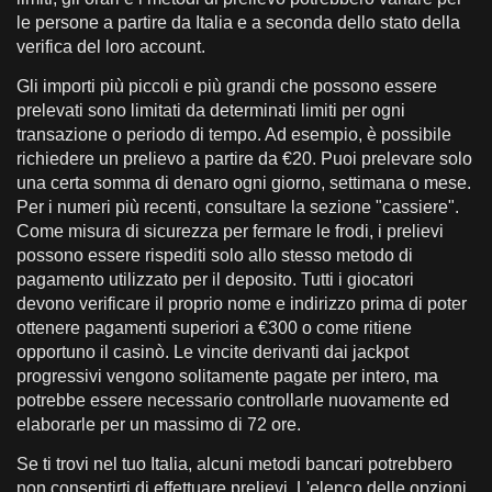
le persone a partire da Italia e a seconda dello stato della
verifica del loro account.
Gli importi più piccoli e più grandi che possono essere
prelevati sono limitati da determinati limiti per ogni
transazione o periodo di tempo. Ad esempio, è possibile
richiedere un prelievo a partire da €20. Puoi prelevare solo
una certa somma di denaro ogni giorno, settimana o mese.
Per i numeri più recenti, consultare la sezione "cassiere".
Come misura di sicurezza per fermare le frodi, i prelievi
possono essere rispediti solo allo stesso metodo di
pagamento utilizzato per il deposito. Tutti i giocatori
devono verificare il proprio nome e indirizzo prima di poter
ottenere pagamenti superiori a €300 o come ritiene
opportuno il casinò. Le vincite derivanti dai jackpot
progressivi vengono solitamente pagate per intero, ma
potrebbe essere necessario controllarle nuovamente ed
elaborarle per un massimo di 72 ore.
Se ti trovi nel tuo Italia, alcuni metodi bancari potrebbero
non consentirti di effettuare prelievi. L'elenco delle opzioni