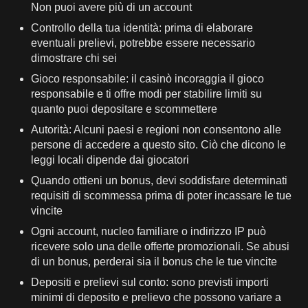
Non puoi avere più di un account
Controllo della tua identità: prima di elaborare
eventuali prelievi, potrebbe essere necessario
dimostrare chi sei
Gioco responsabile: il casinò incoraggia il gioco
responsabile e ti offre modi per stabilire limiti su
quanto puoi depositare e scommettere
Autorità: Alcuni paesi e regioni non consentono alle
persone di accedere a questo sito. Ciò che dicono le
leggi locali dipende dai giocatori
Quando ottieni un bonus, devi soddisfare determinati
requisiti di scommessa prima di poter incassare le tue
vincite
Ogni account, nucleo familiare o indirizzo IP può
ricevere solo una delle offerte promozionali. Se abusi
di un bonus, perderai sia il bonus che le tue vincite
Depositi e prelievi sul conto: sono previsti importi
minimi di deposito e prelievo che possono variare a