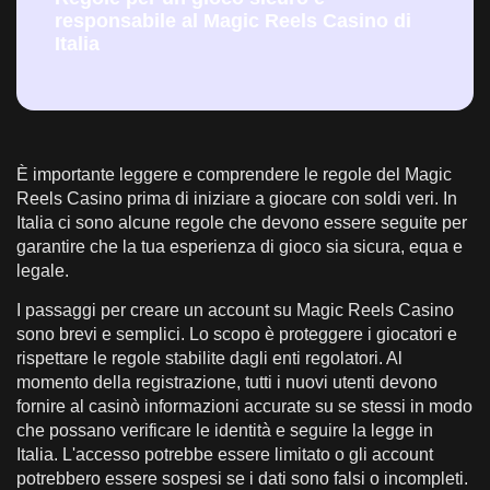
responsabile al Magic Reels Casino di
Italia
È importante leggere e comprendere le regole del Magic
Reels Casino prima di iniziare a giocare con soldi veri. In
Italia ci sono alcune regole che devono essere seguite per
garantire che la tua esperienza di gioco sia sicura, equa e
legale.
I passaggi per creare un account su Magic Reels Casino
sono brevi e semplici. Lo scopo è proteggere i giocatori e
rispettare le regole stabilite dagli enti regolatori. Al
momento della registrazione, tutti i nuovi utenti devono
fornire al casinò informazioni accurate su se stessi in modo
che possano verificare le identità e seguire la legge in
Italia. L'accesso potrebbe essere limitato o gli account
potrebbero essere sospesi se i dati sono falsi o incompleti.