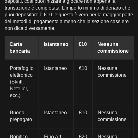
depositi, così puoi iniziare a giocare non appena la
transazione è completata. L'importo minimo di denaro che
puoi depositare è €10, e questo è vero per la maggior parte
dei metodi di pagamento a meno che la sezione cassiere
non dica diversamente.
Carta
Istantaneo
€10
Nessuna
bancaria
commissione
Portafoglio
Istantaneo
€10
Nessuna
elettronico
commissione
(Skrill,
Neteller,
ecc.)
Buono
Istantaneo
€10
Nessuna
prepagato
commissione
Bonifico
Fino a 1
€20
Nessuna