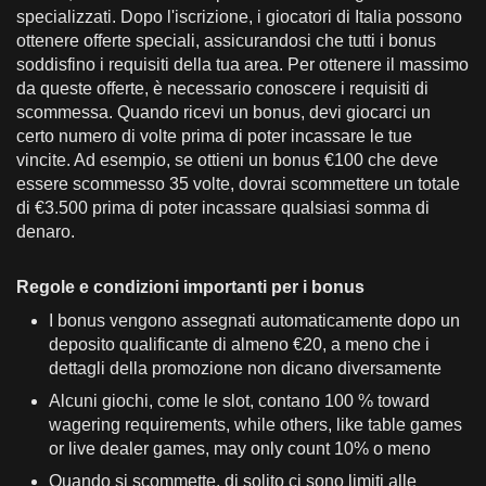
specializzati. Dopo l'iscrizione, i giocatori di Italia possono
ottenere offerte speciali, assicurandosi che tutti i bonus
soddisfino i requisiti della tua area. Per ottenere il massimo
da queste offerte, è necessario conoscere i requisiti di
scommessa. Quando ricevi un bonus, devi giocarci un
certo numero di volte prima di poter incassare le tue
vincite. Ad esempio, se ottieni un bonus €100 che deve
essere scommesso 35 volte, dovrai scommettere un totale
di €3.500 prima di poter incassare qualsiasi somma di
denaro.
Regole e condizioni importanti per i bonus
I bonus vengono assegnati automaticamente dopo un
deposito qualificante di almeno €20, a meno che i
dettagli della promozione non dicano diversamente
Alcuni giochi, come le slot, contano 100 % toward
wagering requirements, while others, like table games
or live dealer games, may only count 10% o meno
Quando si scommette, di solito ci sono limiti alle