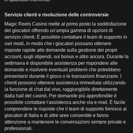
Servizio clienti e risoluzione delle controversie
Magic Reels Casino mette al primo posto la soddisfazione
dei giocatori offrendo un'ampia gamma di opzioni di
servizio clienti. È possibile contattare il team di supporto in
vari modi, in modo che i giocatori possano ottenere
risposte rapide alle domande sulla gestione dei propri
account, sugli stipendi, sui bonus e altro ancora. Durante la
settimana è disponibile assistenza per rispondere alle
domande e risolvere eventuali problemi che potrebbero
presentarsi durante il gioco o le transazioni finanziarie. I
clienti possono ottenere assistenza immediata utilizzando
la funzione di chat dal vivo, raggiungibile direttamente
dalla hall del casinò. Per domande più approfondite è
possibile contattare l'assistenza anche via e-mail. È facile
comprendere le risposte che il team di supporto fornisce ai
giocatori di Italia e di altre aree consentite e fanno
attenzione a mantenere le conversazioni sempre private e
professionali.