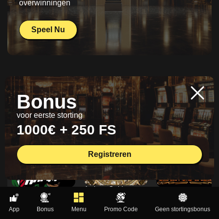
overwinningen
Speel Nu
Bonus
Nu winnen
voor eerste storting
1000€ + 250 FS
Registreren
Aztlans Gold
Jack Hammer
Gangsters
165€
342€
324€
App
Bonus
Menu
Promo Code
Geen stortingsbonus