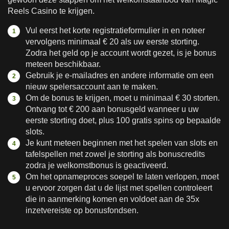
Reels Casino te krijgen.
Vul eerst het korte registratieformulier in en noteer
vervolgens minimaal € 20 als uw eerste storting.
Zodra het geld op je account wordt gezet, is je bonus
meteen beschikbaar.
Gebruik je e-mailadres en andere informatie om een
nieuw spelersaccount aan te maken.
Om de bonus te krijgen, moet u minimaal € 30 storten.
Ontvang tot € 200 aan bonusgeld wanneer u uw
eerste storting doet, plus 100 gratis spins op bepaalde
slots.
Je kunt meteen beginnen met het spelen van slots en
tafelspellen met zowel je storting als bonuscredits
zodra je welkomstbonus is geactiveerd.
Om het opnameproces soepel te laten verlopen, moet
u ervoor zorgen dat u de lijst met spellen controleert
die in aanmerking komen en voldoet aan de 35x
inzetvereiste op bonusfondsen.