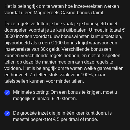
Het is belangrijk om te weten hoe inzetvereisten werken
voordat u een Magic Reels Casino-bonus claimt.
Deze regels vertellen je hoe vaak je je bonusgeld moet
doorspelen voordat je ze kunt uitbetalen. U moet in totaal €
3000 inzetten voordat u uw bonuswinsten kunt uitbetalen,
bijvoorbeeld als u een € 100-bonus krijgt waarvoor een
inzetvereiste van 30x geldt. Verschillende bonussen
kunnen verschillende regels hebben, en niet alle spellen
tellen op dezelfde manier mee om aan deze regels te
voldoen. Het is belangrijk om te weten welke games tellen
en hoeveel. Zo tellen slots vaak voor 100%, maar
tafelspellen kunnen voor minder tellen.
Minimale storting: Om een bonus te krijgen, moet u
mogelijk minimaal € 20 storten.
De grootste inzet die je in één keer kunt doen, is
meestal beperkt tot € 5 per draai of ronde.