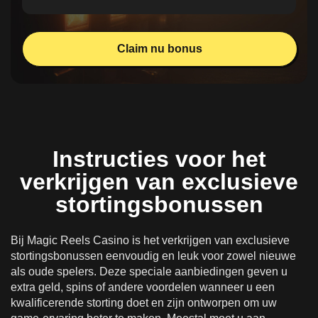
Claim nu bonus
Instructies voor het
verkrijgen van exclusieve
stortingsbonussen
Bij Magic Reels Casino is het verkrijgen van exclusieve
stortingsbonussen eenvoudig en leuk voor zowel nieuwe
als oude spelers. Deze speciale aanbiedingen geven u
extra geld, spins of andere voordelen wanneer u een
kwalificerende storting doet en zijn ontworpen om uw