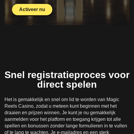
Activeer nu
Snel registratieproces voor
direct spelen
Het is gemakkelijk en snel om lid te worden van Magic
Reels Casino, zodat u meteen kunt beginnen met het
draaien en prijzen winnen. Je kunt je nu gemakkelijk
aanmelden voor het platform en toegang krijgen tot alle
spellen en bonussen zonder lange formulieren in te vullen
of te lang te wachten. Je e-mailadres en een sterk