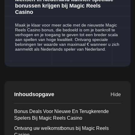
bonussen krijgen bij Magic Reels
Casino
Maak je klaar voor meer actie met de nieuwste Magic
Reels Casino bonus, die bedoeld is om je bankroll te
verhogen en je toegang te geven tot een breder scala
aan spellen van hoge kwaliteit. Ontvang speciale
beloningen ter waarde van maximaal € wanneer u zich
aanmeldt als Nederlands speler van Nederland.
Inhoudsopgave
Hide
Bonus Deals Voor Nieuwe En Terugkerende
Spelers Bij Magic Reels Casino
Ontvang uw welkomstbonus bij Magic Reels
Casino