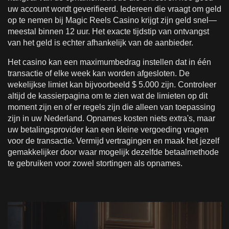
uw account wordt geverifieerd. Iedereen die vraagt om geld
op te nemen bij Magic Reels Casino krijgt zijn geld snel—
meestal binnen 12 uur. Het exacte tijdstip van ontvangst
van het geld is echter afhankelijk van de aanbieder.
Het casino kan een maximumbedrag instellen dat in één
transactie of elke week kan worden afgesloten. De
wekelijkse limiet kan bijvoorbeeld $ 5.000 zijn. Controleer
altijd de kassierpagina om te zien wat de limieten op dit
moment zijn en of er regels zijn die alleen van toepassing
zijn in uw Nederland. Opnames kosten niets extra's, maar
uw betalingsprovider kan een kleine vergoeding vragen
voor de transactie. Vermijd vertragingen en maak het jezelf
gemakkelijker door waar mogelijk dezelfde betaalmethode
te gebruiken voor zowel stortingen als opnames.