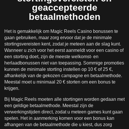
geaccepteerde
betaalmethoden
Het is gemakkelijk om Magic Reels Casino bonussen te
gaan gebruiken, maar zorg ervoor dat je de minimale
stortingsvereisten kent, zodat je meteen aan de slag kunt.
Wanneer u zich voor het eerst aanmeldt voor een casino of
een storting doet, zijn de meeste welkomst- en
herlaadbonussen niet van toepassing. Sommige promoties
kunnen de minimale storting instellen op 10 € of 25 €,
afhankelijk van de gekozen campagne en betaalmethode.
Meestal moet u minimaal 20 € storten om een bonus te
krijgen.
Bij Magic Reels moeten alle stortingen worden gedaan met
een geldige betaalmethode. Meestal zijn de
verwerkingstijden direct, zodat u meteen games kunt gaan
spelen. Het in aanmerking komen voor een bonus kan
afhangen van de betaalmethode die u kiest, dus zorg