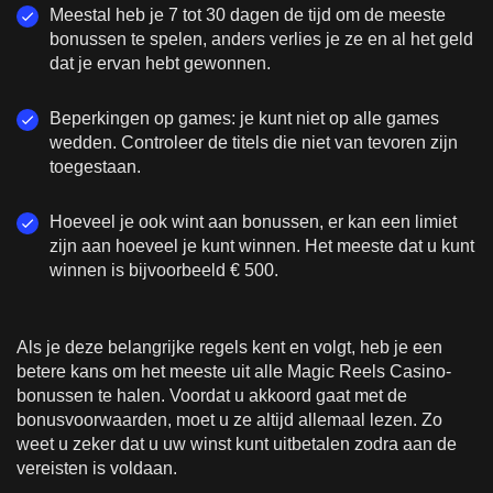
Meestal heb je 7 tot 30 dagen de tijd om de meeste
bonussen te spelen, anders verlies je ze en al het geld
dat je ervan hebt gewonnen.
Beperkingen op games: je kunt niet op alle games
wedden. Controleer de titels die niet van tevoren zijn
toegestaan.
Hoeveel je ook wint aan bonussen, er kan een limiet
zijn aan hoeveel je kunt winnen. Het meeste dat u kunt
winnen is bijvoorbeeld € 500.
Als je deze belangrijke regels kent en volgt, heb je een
betere kans om het meeste uit alle Magic Reels Casino-
bonussen te halen. Voordat u akkoord gaat met de
bonusvoorwaarden, moet u ze altijd allemaal lezen. Zo
weet u zeker dat u uw winst kunt uitbetalen zodra aan de
vereisten is voldaan.