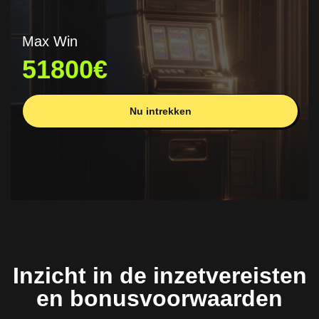
Max Win
51800€
Nu intrekken
Inzicht in de inzetvereisten
en bonusvoorwaarden