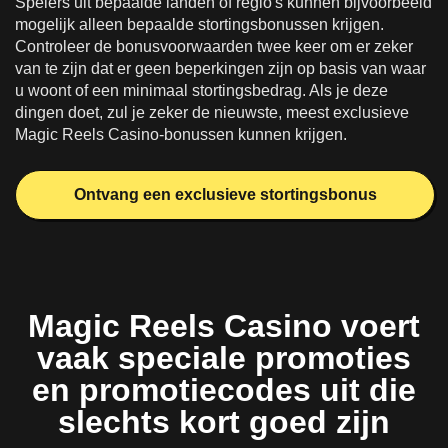
Spelers uit bepaalde landen of regio's kunnen bijvoorbeeld
mogelijk alleen bepaalde stortingsbonussen krijgen.
Controleer de bonusvoorwaarden twee keer om er zeker
van te zijn dat er geen beperkingen zijn op basis van waar
u woont of een minimaal stortingsbedrag. Als je deze
dingen doet, zul je zeker de nieuwste, meest exclusieve
Magic Reels Casino-bonussen kunnen krijgen.
Ontvang een exclusieve stortingsbonus
Magic Reels Casino voert
vaak speciale promoties
en promotiecodes uit die
slechts kort goed zijn