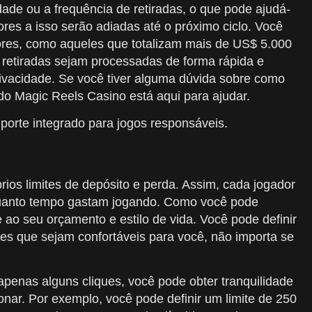
ade ou a frequência de retiradas, o que pode ajudá-
ores a isso serão adiadas até o próximo ciclo. Você
ores, como aqueles que totalizam mais de US$ 5.000
s retiradas sejam processadas de forma rápida e
ivacidade. Se você tiver alguma dúvida sobre como
do Magic Reels Casino está aqui para ajudar.
porte integrado para jogos responsáveis.
rios limites de depósito e perda. Assim, cada jogador
 quanto tempo gastam jogando. Como você pode
ao seu orçamento e estilo de vida. Você pode definir
ites que sejam confortáveis para você, não importa se
penas alguns cliques, você pode obter tranquilidade
onar. Por exemplo, você pode definir um limite de 250