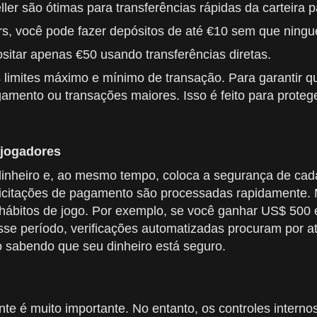
eller são ótimas para transferências rápidas da carteir
s, você pode fazer depósitos de até €10 sem que ningu
sitar apenas €50 usando transferências diretas.
 limites máximo e mínimo de transação. Para garantir 
amento ou transações maiores. Isso é feito para protege
 jogadores
 dinheiro e, ao mesmo tempo, coloca a segurança de cada
icitações de pagamento são processadas rapidamente.
ábitos de jogo. Por exemplo, se você ganhar US$ 500 e 
se período, verificações automatizadas procuram por at
lo sabendo que seu dinheiro está seguro.
e é muito importante. No entanto, os controles intern