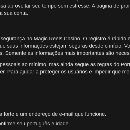
ssa aproveitar seu tempo sem estresse. A página de pr
a sua conta.
 segurança no Magic Reels Casino. O registro é rápido
 que suas informações estejam seguras desde o início. 
s. Somente as informações mais importantes são necessá
pessoais ao mínimo, mas ainda segue as regras do Portuga
r. Para ajudar a proteger os usuários e impedir que men
 forte e um endereço de e-mail que funcione.
onfirme seu português e idade.