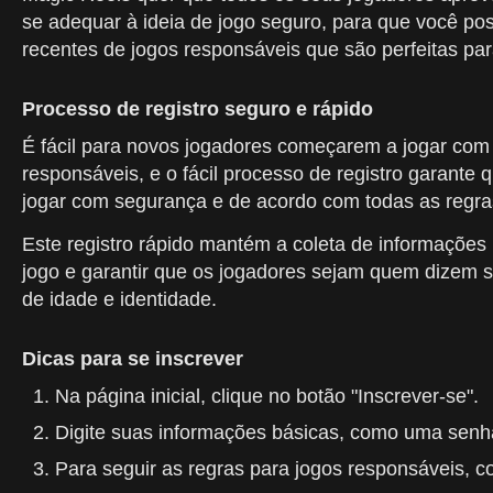
se adequar à ideia de jogo seguro, para que você po
recentes de jogos responsáveis que são perfeitas par
Processo de registro seguro e rápido
É fácil para novos jogadores começarem a jogar com
responsáveis, e o fácil processo de registro garante
jogar com segurança e de acordo com todas as regra
Este registro rápido mantém a coleta de informações 
jogo e garantir que os jogadores sejam quem dizem se
de idade e identidade.
Dicas para se inscrever
Na página inicial, clique no botão "Inscrever-se".
Digite suas informações básicas, como uma senha
Para seguir as regras para jogos responsáveis, c