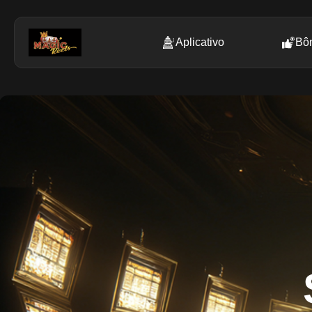
Aplicativo
Bô