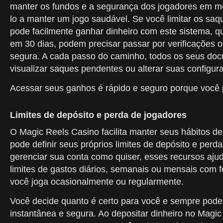
manter os fundos e a segurança dos jogadores em men
lo a manter um jogo saudável. Se você limitar os saq
pode facilmente ganhar dinheiro com este sistema, 
em 30 dias, podem precisar passar por verificações o
segura. A cada passo do caminho, todos os seus doc
visualizar saques pendentes ou alterar suas configu
Acessar seus ganhos é rápido e seguro porque você p
Limites de depósito e perda de jogadores
O Magic Reels Casino facilita manter seus hábitos de 
pode definir seus próprios limites de depósito e p
gerenciar sua conta como quiser, esses recursos aju
limites de gastos diários, semanais ou mensais com fe
você joga ocasionalmente ou regularmente.
Você decide quanto é certo para você e sempre pode 
instantânea e segura. Ao depositar dinheiro no Magic