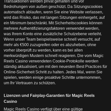
Transaktionen werden privat gehalten und vor
Bedrohungen von außen geschützt. Da Sitzungscookies
automatisch ablaufen, wenn Sie eine Website verlassen,
wird das Risiko, das mit langen Sitzungen einhergeht, auf
ein Minimum beschränkt. Mit Sicherheitscookies können
mehrere Authentifizierungsfaktoren verwendet werden,
was Ihrem Konto eine zusätzliche Schutzebene verleiht.
Wenn unser Team beispielsweise schnell versucht, auf
mehr als €500 zuzugreifen oder es abzuheben, ohne
vorher überprüft zu werden, kann es bei allen
merkwürdigen Mustern schnell reagieren. Die vom Magic
Reels Casino verwendeten Cookie-Protokolle werden
ständig aktualisiert, um mit den neuesten Best Practices für
Online-Sicherheit Schritt zu halten. Jedes Mal, wenn Sie
spielen, werden einige proaktive Schritte unternommen,
um Ihr Vertrauen zu schützen.
Lizenzen und Fairplay-Garantien für Magic Reels
Casino
Magic Reels Casino verfügt über eine gültige