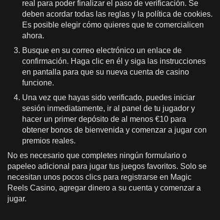
real para poder finalizar el paso de verificación. Se
deben acordar todas las reglas y la política de cookies.
Es posible elegir cómo quieres que te comercialicen
ahora.
Busque en su correo electrónico un enlace de
confirmación. Haga clic en él y siga las instrucciones
en pantalla para que su nueva cuenta de casino
funcione.
Una vez que hayas sido verificado, puedes iniciar
sesión inmediatamente, ir al panel de tu jugador y
hacer un primer depósito de al menos €10 para
obtener bonos de bienvenida y comenzar a jugar con
premios reales.
No es necesario que completes ningún formulario o
papeleo adicional para jugar tus juegos favoritos. Solo se
necesitan unos pocos clics para registrarse en Magic
Reels Casino, agregar dinero a su cuenta y comenzar a
jugar.