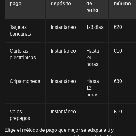
pago
depósito
de
mínimo
retiro
Tarjetas
Instantáneo
1-3 días
€20
bancarias
Carteras
Instantáneo
Hasta
€10
electrónicas
24
horas
Criptomoneda
Instantáneo
Hasta
€30
12
horas
Vales
Instantáneo
–
€10
prepagos
Elige el método de pago que mejor se adapte a ti y