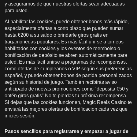
y asegurarnos de que nuestras ofertas sean adecuadas
para usted.
Al habilitar las cookies, puede obtener bonos más rápido,
especialmente ofertas a corto plazo que pueden sumar
hasta €200 a su saldo o brindarle giros gratis en
tragamonedas populares. Es más fácil unirse a torneos
habilitados con cookies y los eventos de reembolso o
bonificación de depósito se abren automáticamente para
usted. Es más fácil unirse a programas de recompensas,
como ofertas de cumpleaños o VIP según sus preferencias
español, y puede obtener bonos de partida personalizados
según su historial de juego. También recibirás aviso
anticipado de nuevas promociones como "deposita €50 y
obtén giros gratis" No te pierdas tu próxima recompensa.
Si dejas que las cookies funcionen, Magic Reels Casino te
enviará las mejores ofertas de bonificación cada vez que
inicies sesión.
Pasos sencillos para registrarse y empezar a jugar de