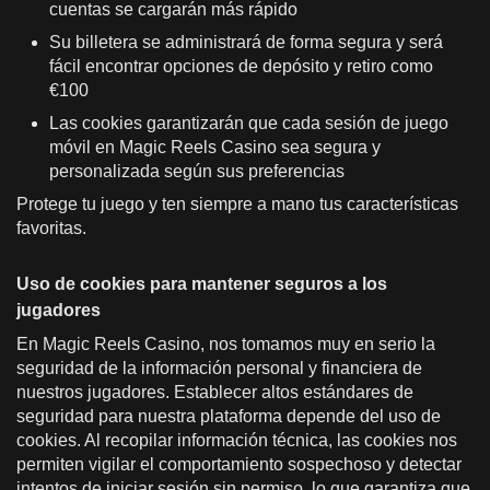
cuentas se cargarán más rápido
Su billetera se administrará de forma segura y será
fácil encontrar opciones de depósito y retiro como
€100
Las cookies garantizarán que cada sesión de juego
móvil en Magic Reels Casino sea segura y
personalizada según sus preferencias
Protege tu juego y ten siempre a mano tus características
favoritas.
Uso de cookies para mantener seguros a los
jugadores
En Magic Reels Casino, nos tomamos muy en serio la
seguridad de la información personal y financiera de
nuestros jugadores. Establecer altos estándares de
seguridad para nuestra plataforma depende del uso de
cookies. Al recopilar información técnica, las cookies nos
permiten vigilar el comportamiento sospechoso y detectar
intentos de iniciar sesión sin permiso, lo que garantiza que