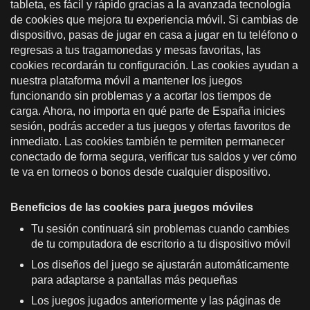
tableta, es fácil y rápido gracias a la avanzada tecnología
de cookies que mejora tu experiencia móvil. Si cambias de
dispositivo, pasas de jugar en casa a jugar en tu teléfono o
regresas a tus tragamonedas y mesas favoritas, las
cookies recordarán tu configuración. Las cookies ayudan a
nuestra plataforma móvil a mantener los juegos
funcionando sin problemas y a acortar los tiempos de
carga. Ahora, no importa en qué parte de España inicies
sesión, podrás acceder a tus juegos y ofertas favoritos de
inmediato. Las cookies también te permiten permanecer
conectado de forma segura, verificar tus saldos y ver cómo
te va en torneos o bonos desde cualquier dispositivo.
Beneficios de las cookies para juegos móviles
Tu sesión continuará sin problemas cuando cambies
de tu computadora de escritorio a tu dispositivo móvil
Los diseños del juego se ajustarán automáticamente
para adaptarse a pantallas más pequeñas
Los juegos jugados anteriormente y las páginas de