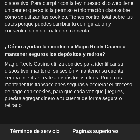
dispositivo. Para cumplir con la ley, nuestro sitio web tiene
un banner que solicita permiso e información clara sobre
cómo se utilizan las cookies. Tienes control total sobre tus
datos porque puedes cambiar tu configuración y
consentimiento en cualquier momento.
¿Cómo ayudan las cookies a Magic Reels Casino a
mantener seguros los depósitos y retiros?
Magic Reels Casino utiliza cookies para identificar su
dispositivo, mantener su sesión y mantener su cuenta
segura mientras realiza depósitos y retiros. Podemos
mantener tus transacciones seguras y acelerar el proceso
de pago con cookies, para que cada vez que juegues,
puedas agregar dinero a tu cuenta de forma segura o
retirarlo.
Términos de servicio
Páginas superiores