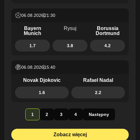
06.08.2026
21:30
Bayern
Rysuj
Borussia
Munich
Dortmund
1.7
3.8
4.2
06.08.2026
15:40
Novak Djokovic
Rafael Nadal
1.6
2.2
1
2
3
4
Następny
Zobacz więcej