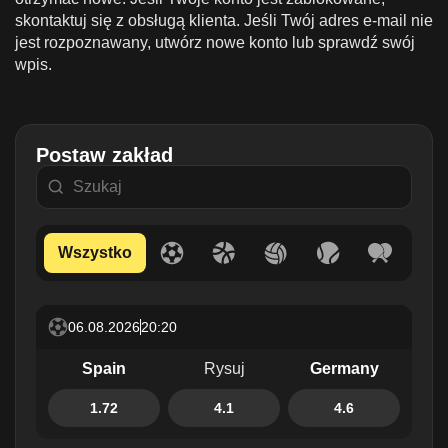
skontaktuj się z obsługą klienta. Jeśli Twój adres e-mail nie
jest rozpoznawany, utwórz nowe konto lub sprawdź swój
wpis.
Postaw zakład
Wszystko
06.08.2026
20:20
Spain
Rysuj
Germany
1.72
4.1
4.6