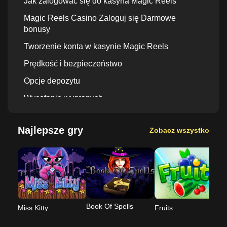
Jak zalogować się do kasyna Magic Reels
Magic Reels Casino Zaloguj się Darmowe
bonusy
Tworzenie konta w kasynie Magic Reels
Prędkość i bezpieczeństwo
Opcje depozytu
Wycofanie wygranych
Odpowiedzialna gra
Najlepsze gry
Zobacz wszystko
Roszczenie o promocje
Logowanie mobilne
Kroki logowania do kasyna Magic Reels
Book Of Spells
Miss Kitty
Fruits
B