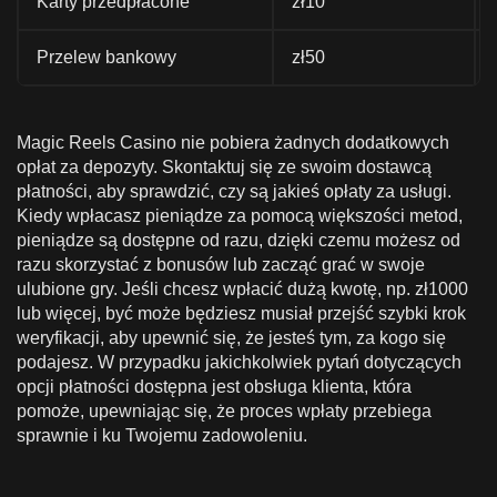
Karty przedpłacone
zł10
Przelew bankowy
zł50
Magic Reels Casino nie pobiera żadnych dodatkowych
opłat za depozyty. Skontaktuj się ze swoim dostawcą
płatności, aby sprawdzić, czy są jakieś opłaty za usługi.
Kiedy wpłacasz pieniądze za pomocą większości metod,
pieniądze są dostępne od razu, dzięki czemu możesz od
razu skorzystać z bonusów lub zacząć grać w swoje
ulubione gry. Jeśli chcesz wpłacić dużą kwotę, np. zł1000
lub więcej, być może będziesz musiał przejść szybki krok
weryfikacji, aby upewnić się, że jesteś tym, za kogo się
podajesz. W przypadku jakichkolwiek pytań dotyczących
opcji płatności dostępna jest obsługa klienta, która
pomoże, upewniając się, że proces wpłaty przebiega
sprawnie i ku Twojemu zadowoleniu.