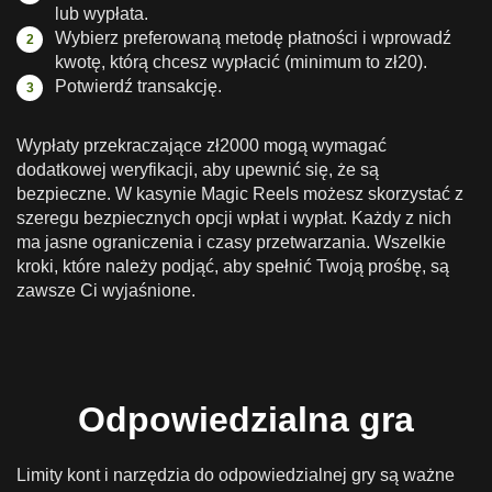
lub wypłata.
Wybierz preferowaną metodę płatności i wprowadź
kwotę, którą chcesz wypłacić (minimum to zł20).
Potwierdź transakcję.
Wypłaty przekraczające zł2000 mogą wymagać
dodatkowej weryfikacji, aby upewnić się, że są
bezpieczne. W kasynie Magic Reels możesz skorzystać z
szeregu bezpiecznych opcji wpłat i wypłat. Każdy z nich
ma jasne ograniczenia i czasy przetwarzania. Wszelkie
kroki, które należy podjąć, aby spełnić Twoją prośbę, są
zawsze Ci wyjaśnione.
Odpowiedzialna gra
Limity kont i narzędzia do odpowiedzialnej gry są ważne