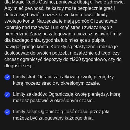
dla Magic Reels Casino, ponieważ dbają o Twoje zdrowie.
Aby mieć pewność, że każdy może bezpiecznie grać i
dobrze się bawić, możesz łatwo kontrolować limity
swojego konta. Narzędzia te mają pomóc Ci zachować
kontrolę nad rozrywką i uniknąć stresu związanego z
pieniędzmi. Zaraz po zalogowaniu możesz ustawić limity
dla każdego dnia, tygodnia lub miesiąca z pulpitu
nawigacyjnego konta. Korekty są elastyczne i można je
dostosować do swoich potrzeb, niezależnie od tego, czy
chcesz ograniczyć depozyty do zł200 tygodniowo, czy do
długości sesji.
Limity strat: Ogranicza całkowitą kwotę pieniędzy,
którą możesz stracić w określonym czasie.
Limity zakładów: Ograniczają kwotę pieniędzy, którą
możesz postawić w określonym czasie.
Limity sesji: Ograniczają ilość czasu, przez jaki
możesz być zalogowany każdego dnia.