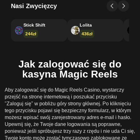
Nasi Zwycięzcy
Rocky Highway
Stick Shift
Lo
409zł
244zł
4
Jak zalogować się do
kasyna Magic Reels
Aby zalogować się do Magic Reels Casino, wystarczy
przejść na stronę internetową i poszukać przycisku
"Zaloguj się" w pobliżu góry strony głównej. Po kliknięciu
tego przycisku pojawi się bezpieczny formularz, w którym
możesz wpisać swój zarejestrowany adres e-mail i hasło.
Upewnij się, że Twoje dane logowania są poprawne,
ponieważ jeśli spróbujesz trzy razy z rzędu i nie uda Ci się,
Twoje konto może zostać tymczasowo zablokowane ze