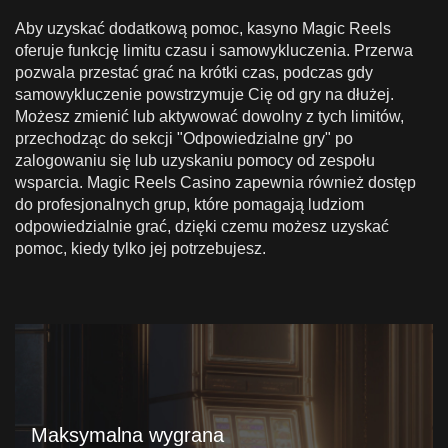
Aby uzyskać dodatkową pomoc, kasyno Magic Reels
oferuje funkcję limitu czasu i samowykluczenia. Przerwa
pozwala przestać grać na krótki czas, podczas gdy
samowykluczenie powstrzymuje Cię od gry na dłużej.
Możesz zmienić lub aktywować dowolny z tych limitów,
przechodząc do sekcji "Odpowiedzialne gry" po
zalogowaniu się lub uzyskaniu pomocy od zespołu
wsparcia. Magic Reels Casino zapewnia również dostęp
do profesjonalnych grup, które pomagają ludziom
odpowiedzialnie grać, dzięki czemu możesz uzyskać
pomoc, kiedy tylko jej potrzebujesz.
Maksymalna wygrana