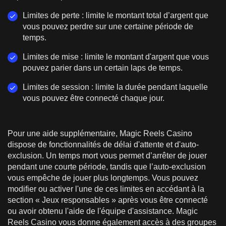
Limites de perte : limite le montant total d’argent que
vous pouvez perdre sur une certaine période de
temps.
Limites de mise : limite le montant d'argent que vous
pouvez parier dans un certain laps de temps.
Limites de session : limite la durée pendant laquelle
vous pouvez être connecté chaque jour.
Pour une aide supplémentaire, Magic Reels Casino
dispose de fonctionnalités de délai d'attente et d'auto-
exclusion. Un temps mort vous permet d’arrêter de jouer
pendant une courte période, tandis que l’auto-exclusion
vous empêche de jouer plus longtemps. Vous pouvez
modifier ou activer l'une de ces limites en accédant à la
section « Jeux responsables » après vous être connecté
ou avoir obtenu l'aide de l'équipe d'assistance. Magic
Reels Casino vous donne également accès à des groupes