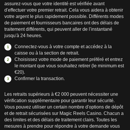
assurez-vous que votre identité est vérifiée avant
d'effectuer votre premier retrait. Cela vous aidera à obtenir
votre argent le plus rapidement possible. Différents modes
de paiement et fournisseurs bancaires ont des délais de
traitement différents, qui peuvent aller de l'instantané
jusqu'à 24 heures.
Connectez-vous à votre compte et accédez à la
caisse ou à la section de retrait.
Choisissez votre mode de paiement préféré et entrez
le montant que vous souhaitez retirer (le minimum est
€20).
Confirmer la transaction.
Les retraits supérieurs à €2 000 peuvent nécessiter une
vérification supplémentaire pour garantir leur sécurité.
Vous pouvez utiliser un certain nombre d'options de dépôt
et de retrait sécurisées sur Magic Reels Casino. Chacun a
des limites et des délais de traitement clairs. Toutes les
mesures à prendre pour répondre à votre demande vous