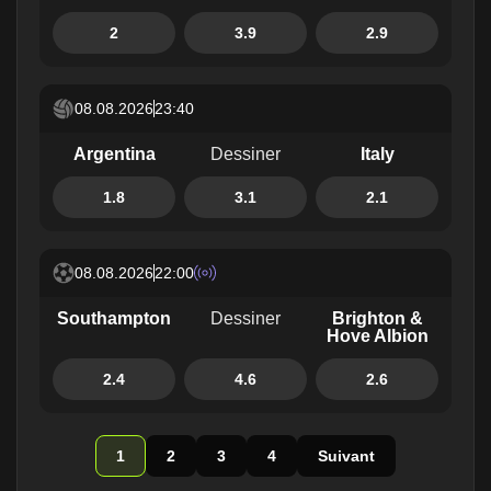
2
3.9
2.9
08.08.2026
23:40
Argentina
Dessiner
Italy
1.8
3.1
2.1
08.08.2026
22:00
Southampton
Dessiner
Brighton &
Hove Albion
2.4
4.6
2.6
1
2
3
4
Suivant