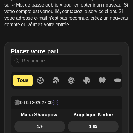
sur « Mot de passe oublié » pour en obtenir un nouveau. Si
votre compte est verrouillé, contactez le service client. Si
votre adresse e-mail n'est pas reconnue, créez un nouveau
compte ou vérifiez votre entrée.
Placez votre pari
Tous
08.08.2026
22:00
Maria Sharapova
Angelique Kerber
1.9
1.85