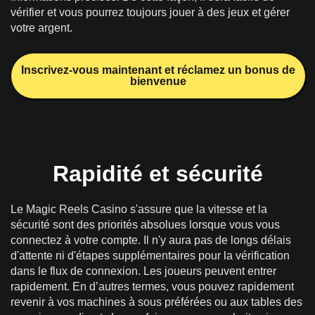
vérifier et vous pourrez toujours jouer à des jeux et gérer
votre argent.
Inscrivez-vous maintenant et réclamez un bonus de
bienvenue
Rapidité et sécurité
Le Magic Reels Casino s'assure que la vitesse et la
sécurité sont des priorités absolues lorsque vous vous
connectez à votre compte. Il n'y aura pas de longs délais
d'attente ni d'étapes supplémentaires pour la vérification
dans le flux de connexion. Les joueurs peuvent entrer
rapidement. En d’autres termes, vous pouvez rapidement
revenir à vos machines à sous préférées ou aux tables des