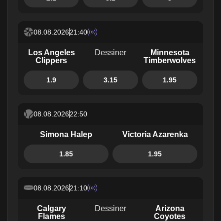
08.08.2026
21:40
Los Angeles
Dessiner
Minnesota
Clippers
Timberwolves
1.9
3.15
1.95
08.08.2026
22:50
Simona Halep
Victoria Azarenka
1.85
1.95
08.08.2026
21:10
Calgary
Dessiner
Arizona
Flames
Coyotes