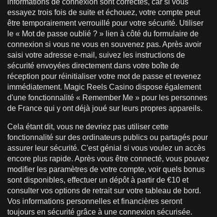
informations de connexion sont correctes, car si vous
essayez trois fois de suite et échouez, votre compte peut
être temporairement verrouillé pour votre sécurité. Utiliser
le « Mot de passe oublié ? » lien à côté du formulaire de
connexion si vous ne vous en souvenez pas. Après avoir
saisi votre adresse e-mail, suivez les instructions de
sécurité envoyées directement dans votre boîte de
réception pour réinitialiser votre mot de passe et revenez
immédiatement. Magic Reels Casino dispose également
d'une fonctionnalité « Remember Me » pour les personnes
de France qui y ont déjà joué sur leurs propres appareils.
Cela étant dit, vous ne devriez pas utiliser cette
fonctionnalité sur des ordinateurs publics ou partagés pour
assurer leur sécurité. C'est génial si vous voulez un accès
encore plus rapide. Après vous être connecté, vous pouvez
modifier les paramètres de votre compte, voir quels bonus
sont disponibles, effectuer un dépôt à partir de €10 et
consulter vos options de retrait sur votre tableau de bord.
Vos informations personnelles et financières seront
toujours en sécurité grâce à une connexion sécurisée.