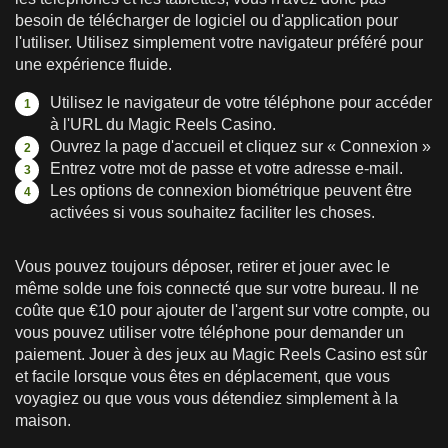
besoin de télécharger de logiciel ou d'application pour
l'utiliser. Utilisez simplement votre navigateur préféré pour
une expérience fluide.
Utilisez le navigateur de votre téléphone pour accéder
à l'URL du Magic Reels Casino.
Ouvrez la page d'accueil et cliquez sur « Connexion »
Entrez votre mot de passe et votre adresse e-mail.
Les options de connexion biométrique peuvent être
activées si vous souhaitez faciliter les choses.
Vous pouvez toujours déposer, retirer et jouer avec le
même solde une fois connecté que sur votre bureau. Il ne
coûte que €10 pour ajouter de l'argent sur votre compte, ou
vous pouvez utiliser votre téléphone pour demander un
paiement. Jouer à des jeux au Magic Reels Casino est sûr
et facile lorsque vous êtes en déplacement, que vous
voyagiez ou que vous vous détendiez simplement à la
maison.