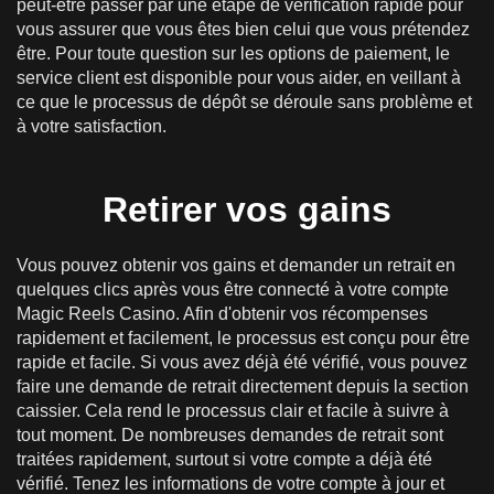
peut-être passer par une étape de vérification rapide pour
vous assurer que vous êtes bien celui que vous prétendez
être. Pour toute question sur les options de paiement, le
service client est disponible pour vous aider, en veillant à
ce que le processus de dépôt se déroule sans problème et
à votre satisfaction.
Retirer vos gains
Vous pouvez obtenir vos gains et demander un retrait en
quelques clics après vous être connecté à votre compte
Magic Reels Casino. Afin d'obtenir vos récompenses
rapidement et facilement, le processus est conçu pour être
rapide et facile. Si vous avez déjà été vérifié, vous pouvez
faire une demande de retrait directement depuis la section
caissier. Cela rend le processus clair et facile à suivre à
tout moment. De nombreuses demandes de retrait sont
traitées rapidement, surtout si votre compte a déjà été
vérifié. Tenez les informations de votre compte à jour et