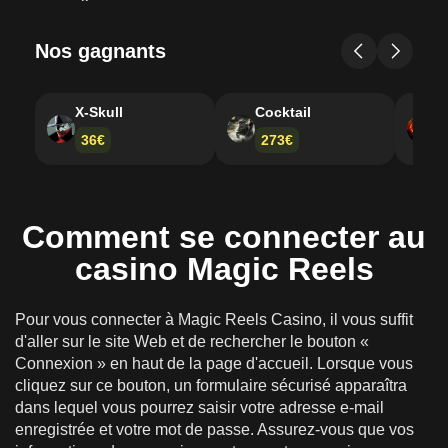
Nos gagnants
X-Skull
Cocktail
C
36€
273€
Comment se connecter au
casino Magic Reels
Pour vous connecter à Magic Reels Casino, il vous suffit
d'aller sur le site Web et de rechercher le bouton «
Connexion » en haut de la page d'accueil. Lorsque vous
cliquez sur ce bouton, un formulaire sécurisé apparaîtra
dans lequel vous pourrez saisir votre adresse e-mail
enregistrée et votre mot de passe. Assurez-vous que vos