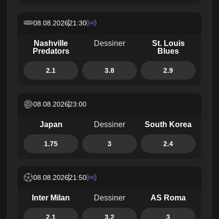
08.08.2026
21:30
Nashville
Dessiner
St. Louis
Predators
Blues
2.1
3.8
2.9
08.08.2026
23:00
Japan
Dessiner
South Korea
1.75
3
2.4
08.08.2026
21:50
Inter Milan
Dessiner
AS Roma
2.1
3.2
3