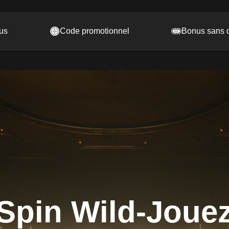
us
Code promotionnel
Bonus sans 
Spin Wild-Joue