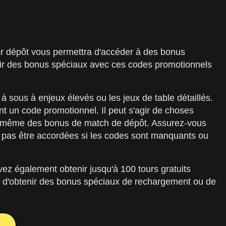
ier dépôt vous permettra d'accéder à des bonus
nir des bonus spéciaux avec ces codes promotionnels
sous à enjeux élevés ou les jeux de table détaillés.
t un code promotionnel. Il peut s'agir de choses
u même des bonus de match de dépôt. Assurez-vous
 pas être accordées si les codes sont manquants ou
ez également obtenir jusqu'à 100 tours gratuits
n d'obtenir des bonus spéciaux de rechargement ou de