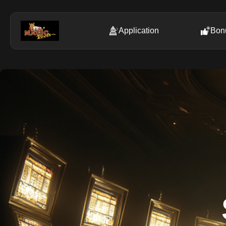
Application
Bon