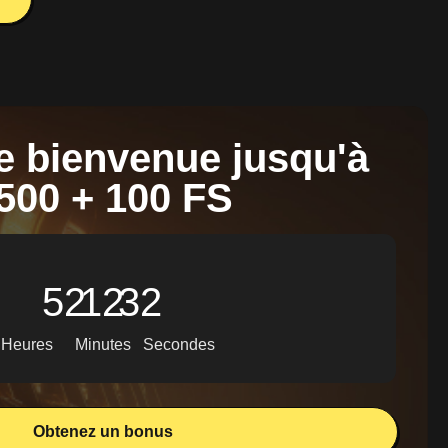
 bienvenue jusqu'à
500 + 100 FS
52
12
30
Heures
Minutes
Secondes
Obtenez un bonus