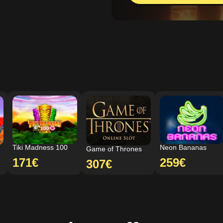
Tiki Madness 100
Neon Bananas
Game of Thrones
171€
259€
307€