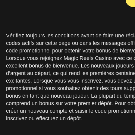
Vérifiez toujours les conditions avant de faire une ré
codes actifs sur cette page ou dans les messages offici
code promotionnel pour obtenir votre bonus de bien
Lorsque vous rejoignez Magic Reels Casino avec ce 
excellent bonus de bienvenue. Les nouveaux joueurs 
d’argent au départ, ce qui rend les premières centaine
excitantes. Lorsque vous vous inscrivez, vous devez u
promotionnel si vous souhaitez obtenir des tours supp
bonus en tant que nouveau joueur. La plupart du temp
comprend un bonus sur votre premier dépôt. Pour obt
créer un nouveau compte et saisir le code promotionn
inscrivez ou effectuez un dépôt.