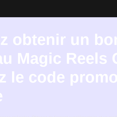
z obtenir un bo
u Magic Reels 
ez le code promo
e