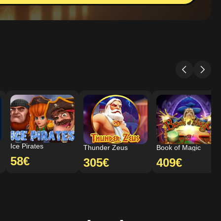
Ice Pirates
Thunder Zeus
Book of Magic
58€
305€
409€