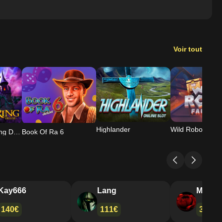
 autre niveau de plaisir au Magic Reels Casino
Voir tout
Highlander
Wild Robo Facto
Magic Of The Ring Deluxe
Book Of Ra 6
Plewock
Kay666
Lang
345€
140€
111€