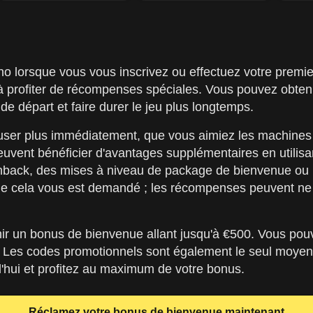
ino lorsque vous vous inscrivez ou effectuez votre prem
r à profiter de récompenses spéciales. Vous pouvez obte
 départ et faire durer le jeu plus longtemps.
er plus immédiatement, que vous aimiez les machines à 
uvent bénéficier d'avantages supplémentaires en utilisan
shback, des mises à niveau de package de bienvenue o
que cela vous est demandé ; les récompenses peuvent ne
r un bonus de bienvenue allant jusqu'à €500. Vous pouv
e. Les codes promotionnels sont également le seul moye
hui et profitez au maximum de votre bonus.
Réclamez votre bonus de bienvenue maintenant