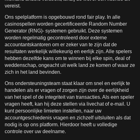
vereist.
Ons spelplatform is opgebouwd rond fair play. In alle
casinospellen worden gecertificeerde Random Number
Generator (RNG)- systemen gebruikt. Deze systemen
worden regelmatig gecontroleerd door externe
accountantskantoren om er zeker van te zijn dat de
resultaten werkelijk willekeurig en eerlijk zijn. Alle spelers
hebben dezelfde kans om te winnen bij elke spin, deal of
weddenschap, ongeacht uit welk land ze komen of waar ze
zich in het land bevinden.
Ons ondersteuningsteam staat klaar om snel en eerlijk te
handelen als er vragen of zorgen zijn over de eerlijkheid
van het spel of de integriteit van transacties. Als een speler
vragen heeft, kan hij deze stellen via livechat of e-mail. U
kunt persoonlijke limieten instellen, naar uw
accountgeschiedenis vragen en zichzelf uitsluiten als dat
nodig is op ons platform. Hierdoor heeft u volledige
controle over uw deelname.