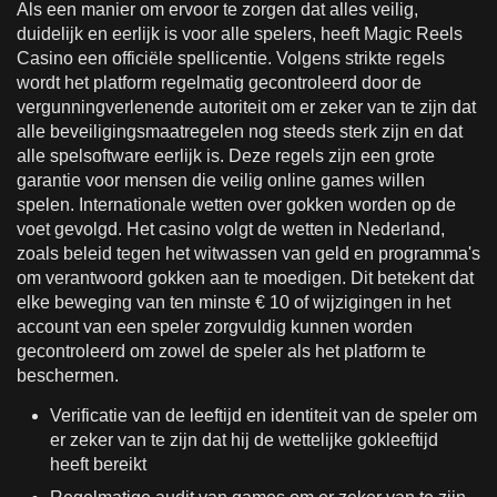
Als een manier om ervoor te zorgen dat alles veilig,
duidelijk en eerlijk is voor alle spelers, heeft Magic Reels
Casino een officiële spellicentie. Volgens strikte regels
wordt het platform regelmatig gecontroleerd door de
vergunningverlenende autoriteit om er zeker van te zijn dat
alle beveiligingsmaatregelen nog steeds sterk zijn en dat
alle spelsoftware eerlijk is. Deze regels zijn een grote
garantie voor mensen die veilig online games willen
spelen. Internationale wetten over gokken worden op de
voet gevolgd. Het casino volgt de wetten in Nederland,
zoals beleid tegen het witwassen van geld en programma's
om verantwoord gokken aan te moedigen. Dit betekent dat
elke beweging van ten minste € 10 of wijzigingen in het
account van een speler zorgvuldig kunnen worden
gecontroleerd om zowel de speler als het platform te
beschermen.
Verificatie van de leeftijd en identiteit van de speler om
er zeker van te zijn dat hij de wettelijke gokleeftijd
heeft bereikt