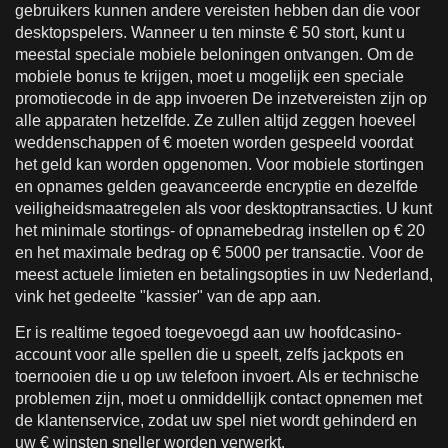
gebruikers kunnen andere vereisten hebben dan die voor
desktopspelers. Wanneer u ten minste € 50 stort, kunt u
meestal speciale mobiele beloningen ontvangen. Om de
mobiele bonus te krijgen, moet u mogelijk een speciale
promotiecode in de app invoeren De inzetvereisten zijn op
alle apparaten hetzelfde. Ze zullen altijd zeggen hoeveel
weddenschappen of € moeten worden gespeeld voordat
het geld kan worden opgenomen. Voor mobiele stortingen
en opnames gelden geavanceerde encryptie en dezelfde
veiligheidsmaatregelen als voor desktoptransacties. U kunt
het minimale stortings- of opnamebedrag instellen op € 20
en het maximale bedrag op € 5000 per transactie. Voor de
meest actuele limieten en betalingsopties in uw Nederland,
vink het gedeelte "kassier" van de app aan.
Er is realtime tegoed toegevoegd aan uw hoofdcasino-
account voor alle spellen die u speelt, zelfs jackpots en
toernooien die u op uw telefoon invoert. Als er technische
problemen zijn, moet u onmiddellijk contact opnemen met
de klantenservice, zodat uw spel niet wordt gehinderd en
uw € winsten sneller worden verwerkt.