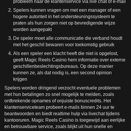
probleem naar de klantenservice via live chat of e-mail
Spelers kunnen vragen om met een manager of een
hogere autoriteit in het ondersteuningssysteem te
praten als hun zorgen niet op bevredigende wijze
worden aangepakt
De speler moet alle communicatie die verband houdt
met het geschil bewaren voor toekomstig gebruik
Als een speler een klacht heeft die niet is opgelost,
geeft Magic Reels Casino hem informatie over externe
geschillenbeslechtingsbureaus. Op deze manier
kunnen ze, als dat nodig is, een second opinion
krijgen
Spelers worden dringend verzocht eventuele problemen
met hun betalingen zo snel mogelijk te melden, zoals
ontbrekende opnames of onjuiste bonuscredits. Het
klantenserviceteam probeert e-mails binnen 24 uur te
beantwoorden en biedt realtime hulp via livechat tijdens
kantooruren. Magic Reels Casino is toegewijd aan eerlijke
en betrouwbare service, zoals blijkt uit hun snelle en