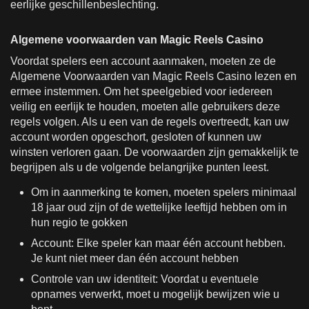
eerlijke geschillenbeslechting.
Algemene voorwaarden van Magic Reels Casino
Voordat spelers een account aanmaken, moeten ze de
Algemene Voorwaarden van Magic Reels Casino lezen en
ermee instemmen. Om het speelgebied voor iedereen
veilig en eerlijk te houden, moeten alle gebruikers deze
regels volgen. Als u een van de regels overtreedt, kan uw
account worden opgeschort, gesloten of kunnen uw
winsten verloren gaan. De voorwaarden zijn gemakkelijk te
begrijpen als u de volgende belangrijke punten leest.
Om in aanmerking te komen, moeten spelers minimaal
18 jaar oud zijn of de wettelijke leeftijd hebben om in
hun regio te gokken
Account: Elke speler kan maar één account hebben.
Je kunt niet meer dan één account hebben
Controle van uw identiteit: Voordat u eventuele
opnames verwerkt, moet u mogelijk bewijzen wie u