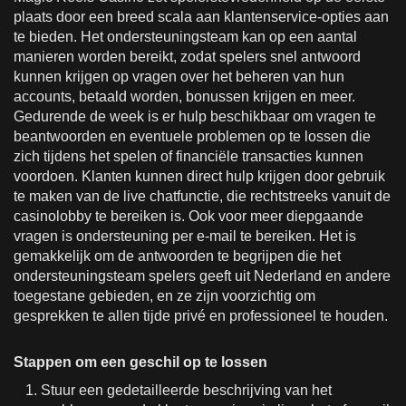
plaats door een breed scala aan klantenservice-opties aan
te bieden. Het ondersteuningsteam kan op een aantal
manieren worden bereikt, zodat spelers snel antwoord
kunnen krijgen op vragen over het beheren van hun
accounts, betaald worden, bonussen krijgen en meer.
Gedurende de week is er hulp beschikbaar om vragen te
beantwoorden en eventuele problemen op te lossen die
zich tijdens het spelen of financiële transacties kunnen
voordoen. Klanten kunnen direct hulp krijgen door gebruik
te maken van de live chatfunctie, die rechtstreeks vanuit de
casinolobby te bereiken is. Ook voor meer diepgaande
vragen is ondersteuning per e-mail te bereiken. Het is
gemakkelijk om de antwoorden te begrijpen die het
ondersteuningsteam spelers geeft uit Nederland en andere
toegestane gebieden, en ze zijn voorzichtig om
gesprekken te allen tijde privé en professioneel te houden.
Stappen om een geschil op te lossen
Stuur een gedetailleerde beschrijving van het