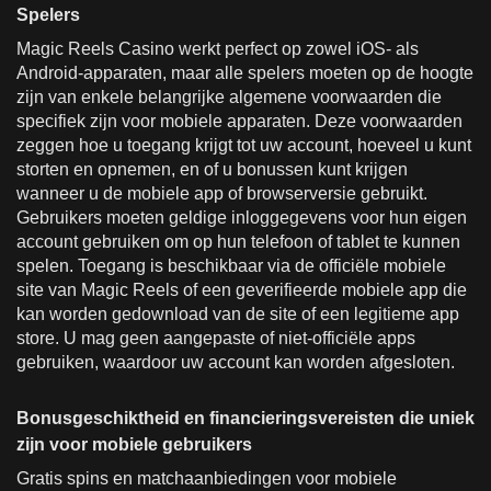
Spelers
Magic Reels Casino werkt perfect op zowel iOS- als
Android-apparaten, maar alle spelers moeten op de hoogte
zijn van enkele belangrijke algemene voorwaarden die
specifiek zijn voor mobiele apparaten. Deze voorwaarden
zeggen hoe u toegang krijgt tot uw account, hoeveel u kunt
storten en opnemen, en of u bonussen kunt krijgen
wanneer u de mobiele app of browserversie gebruikt.
Gebruikers moeten geldige inloggegevens voor hun eigen
account gebruiken om op hun telefoon of tablet te kunnen
spelen. Toegang is beschikbaar via de officiële mobiele
site van Magic Reels of een geverifieerde mobiele app die
kan worden gedownload van de site of een legitieme app
store. U mag geen aangepaste of niet-officiële apps
gebruiken, waardoor uw account kan worden afgesloten.
Bonusgeschiktheid en financieringsvereisten die uniek
zijn voor mobiele gebruikers
Gratis spins en matchaanbiedingen voor mobiele