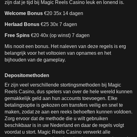
zijn dat je tijd bij Magic Reels Casino leuk en lonend is.
Welcome Bonus
€20 35x 14 dagen
Herlaad Bonus
€25 30x 7 dagen
Free Spins
€20 40x (op winst) 7 dagen
Mis nooit een bonus. Het naleven van deze regels is erg
belangrijk voor het voltooien van opnames en het
bijhouden van de gameplay.
Depositomethoden
Er zijn veel verschillende stortingsmethoden bij Magic
Reels Casino, dus spelers van over de hele wereld kunnen
gemakkelijk geld aan hun accounts toevoegen. Elke
betalingsoptie is gekozen om transfers veilig en snel te
maken, zodat ze aan een reeks behoeften kunnen voldoen.
Zorg ervoor dat de methode die u wilt gebruiken
beschikbaar is in uw Nederland en daar de regels volgt
voordat u stort. Magic Reels Casino verwerkt alle