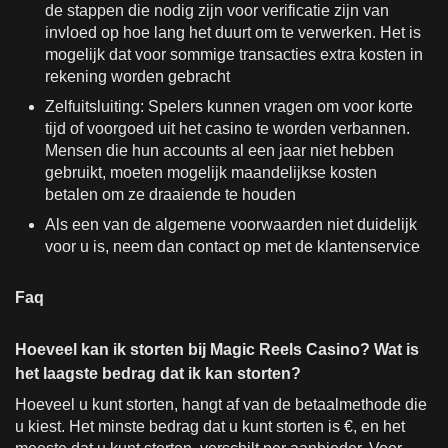
de stappen die nodig zijn voor verificatie zijn van
invloed op hoe lang het duurt om te verwerken. Het is
mogelijk dat voor sommige transacties extra kosten in
rekening worden gebracht
Zelfuitsluiting: Spelers kunnen vragen om voor korte
tijd of voorgoed uit het casino te worden verbannen.
Mensen die hun accounts al een jaar niet hebben
gebruikt, moeten mogelijk maandelijkse kosten
betalen om ze draaiende te houden
Als een van de algemene voorwaarden niet duidelijk
voor u is, neem dan contact op met de klantenservice
Faq
Hoeveel kan ik storten bij Magic Reels Casino? Wat is
het laagste bedrag dat ik kan storten?
Hoeveel u kunt storten, hangt af van de betaalmethode die
u kiest. Het minste bedrag dat u kunt storten is €, en het