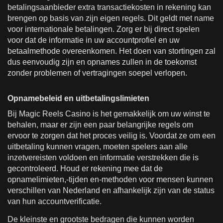
betalingsaanbieder extra transactiekosten in rekening kan
brengen op basis van zijn eigen regels. Dit geldt met name
voor internationale betalingen. Zorg er bij direct spelen
voor dat de informatie in uw accountprofiel en uw
betaalmethode overeenkomen. Het doen van stortingen zal
dus eenvoudig zijn en opnames zullen in de toekomst
zonder problemen of vertragingen soepel verlopen.
Opnamebeleid en uitbetalingslimieten
Bij Magic Reels Casino is het gemakkelijk om uw winst te
behalen, maar er zijn een paar belangrijke regels om
ervoor te zorgen dat het proces veilig is. Voordat ze om een
uitbetaling kunnen vragen, moeten spelers aan alle
inzetvereisten voldoen en informatie verstrekken die is
gecontroleerd. Houd er rekening mee dat de
opnamelimieten,-tijden en-methoden voor mensen kunnen
verschillen van Nederland en afhankelijk zijn van de status
van hun accountverificatie.
De kleinste en grootste bedragen die kunnen worden