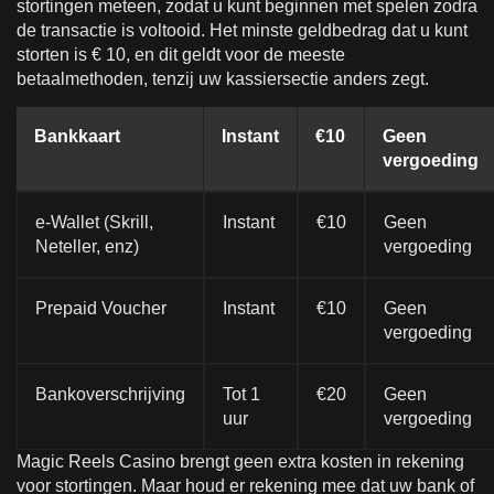
stortingen meteen, zodat u kunt beginnen met spelen zodra
de transactie is voltooid. Het minste geldbedrag dat u kunt
storten is € 10, en dit geldt voor de meeste
betaalmethoden, tenzij uw kassiersectie anders zegt.
Bankkaart
Instant
€10
Geen
vergoeding
e-Wallet (Skrill,
Instant
€10
Geen
Neteller, enz)
vergoeding
Prepaid Voucher
Instant
€10
Geen
vergoeding
Bankoverschrijving
Tot 1
€20
Geen
uur
vergoeding
Magic Reels Casino brengt geen extra kosten in rekening
voor stortingen. Maar houd er rekening mee dat uw bank of