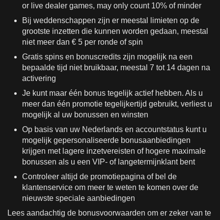
or live dealer games, may only count 10% of minder
Bij weddenschappen zijn er meestal limieten op de
grootste inzetten die kunnen worden gedaan, meestal
niet meer dan € 5 per ronde of spin
Gratis spins en bonuscredits zijn mogelijk na een
bepaalde tijd niet bruikbaar, meestal 7 tot 14 dagen na
activering
Je kunt maar één bonus tegelijk actief hebben. Als u
meer dan één promotie tegelijkertijd gebruikt, verliest u
mogelijk al uw bonussen en winsten
Op basis van uw Nederlands en accountstatus kunt u
mogelijk gepersonaliseerde bonusaanbiedingen
krijgen met lagere inzetvereisten of hogere maximale
bonussen als u een VIP- of langetermijnklant bent
Controleer altijd de promotiepagina of bel de
klantenservice om meer te weten te komen over de
nieuwste speciale aanbiedingen
Lees aandachtig de bonusvoorwaarden om er zeker van te